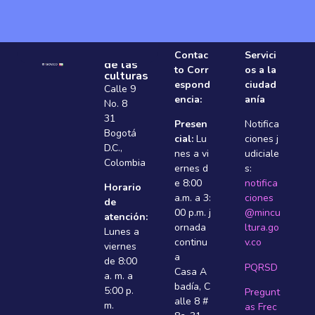
Ministerio
Contac
Servici
de las
to Corr
os a la
culturas
espond
ciudad
Calle 9
encia:
anía
No. 8
31
Presen
Notifica
Bogotá
cial:
Lu
ciones j
D.C.,
nes a vi
udiciale
Colombia
ernes d
s:
e 8:00
notifica
Horario
a.m. a 3:
ciones
de
00 p.m. j
@mincu
atención:
ornada
ltura.go
Lunes a
continu
v.co
viernes
a
de 8:00
PQRSD
Casa A
a. m. a
badí­a, C
5:00 p.
Pregunt
alle 8 #
m.
as Frec