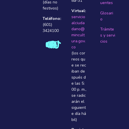
8a-31
(días no
uentes
festivos)
Virtual:
Glosari
servicio
Teléfono:
o
alciuda
(601)
dano@
Trámite
3424100
mincult
s y servi
ura.gov.
cios
co
(los cor
reos qu
e se rec
iban de
spués d
e las 5:
00 p. m.,
se radic
arán el
siguient
e dí­a há
bil)