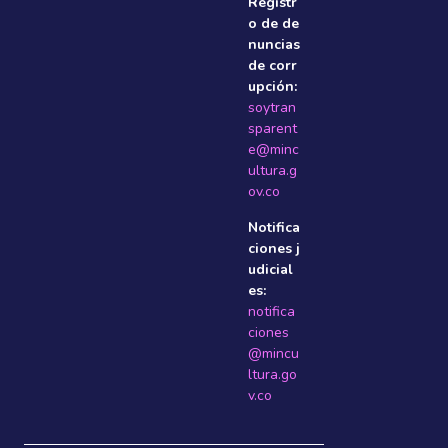
Registr
o de de
nuncias
de corr
upción:
soytran
sparent
e@minc
ultura.g
ov.co
Notifica
ciones j
udicial
es:
notifica
ciones
@mincu
ltura.go
v.co