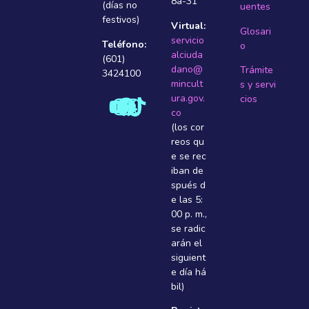
8a-31
(días no
uentes
festivos)
Virtual:
Glosari
servicio
Teléfono:
o
alciuda
(601)
dano@
Trámite
3424100
mincult
s y servi
ura.gov.
cios
co
(los cor
reos qu
e se rec
iban de
spués d
e las 5:
00 p. m.,
se radic
arán el
siguient
e dí­a há
bil)