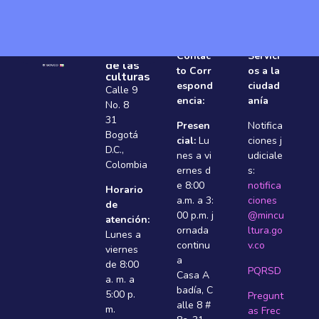
Ministerio
Contac
Servici
de las
to Corr
os a la
culturas
espond
ciudad
Calle 9
encia:
anía
No. 8
31
Presen
Notifica
Bogotá
cial:
Lu
ciones j
D.C.,
nes a vi
udiciale
Colombia
ernes d
s:
e 8:00
notifica
Horario
a.m. a 3:
ciones
de
00 p.m. j
@mincu
atención:
ornada
ltura.go
Lunes a
continu
v.co
viernes
a
de 8:00
PQRSD
Casa A
a. m. a
badí­a, C
5:00 p.
Pregunt
alle 8 #
m.
as Frec