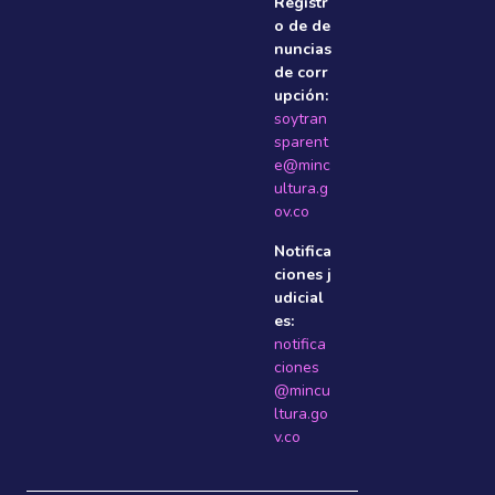
Registr
o de de
nuncias
de corr
upción:
soytran
sparent
e@minc
ultura.g
ov.co
Notifica
ciones j
udicial
es:
notifica
ciones
@mincu
ltura.go
v.co