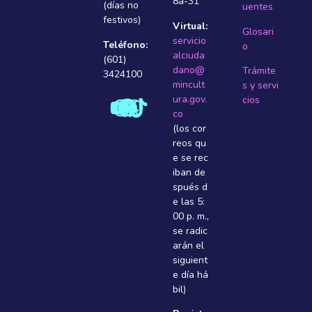
8a-31
(días no
uentes
festivos)
Virtual:
Glosari
servicio
Teléfono:
o
alciuda
(601)
dano@
Trámite
3424100
mincult
s y servi
ura.gov.
cios
co
(los cor
reos qu
e se rec
iban de
spués d
e las 5:
00 p. m.,
se radic
arán el
siguient
e dí­a há
bil)