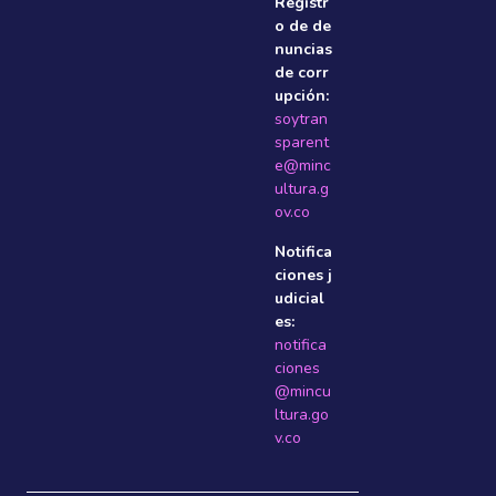
Registr
o de de
nuncias
de corr
upción:
soytran
sparent
e@minc
ultura.g
ov.co
Notifica
ciones j
udicial
es:
notifica
ciones
@mincu
ltura.go
v.co