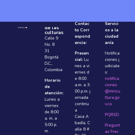
Ministerio
Contac
Servici
de las
to Corr
os a la
culturas
espond
ciudad
Calle 9
encia:
anía
No. 8
31
Presen
Notifica
Bogotá
cial:
Lu
ciones j
D.C.,
nes a vi
udiciale
Colombia
ernes d
s:
e 8:00
notifica
Horario
a.m. a 3:
ciones
de
00 p.m. j
@mincu
atención:
ornada
ltura.go
Lunes a
continu
v.co
viernes
a
de 8:00
PQRSD
Casa A
a. m. a
badí­a, C
5:00 p.
Pregunt
alle 8 #
m.
as Frec