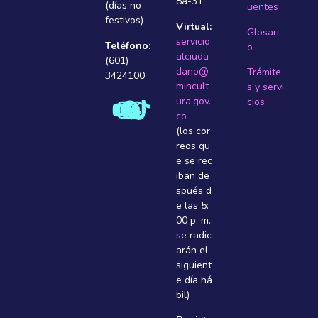
8a-31
(días no
uentes
festivos)
Virtual:
Glosari
servicio
Teléfono:
o
alciuda
(601)
dano@
Trámite
3424100
mincult
s y servi
ura.gov.
cios
co
(los cor
reos qu
e se rec
iban de
spués d
e las 5:
00 p. m.,
se radic
arán el
siguient
e dí­a há
bil)