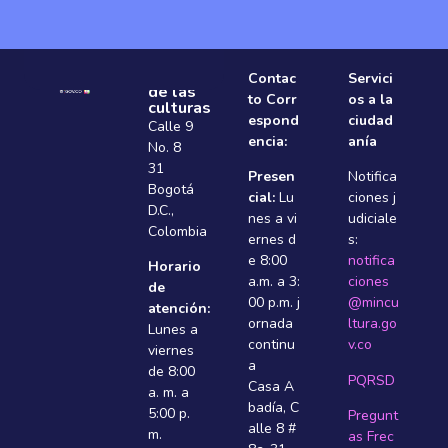
Ministerio
Contac
Servici
de las
to Corr
os a la
culturas
espond
ciudad
Calle 9
encia:
anía
No. 8
31
Presen
Notifica
Bogotá
cial:
Lu
ciones j
D.C.,
nes a vi
udiciale
Colombia
ernes d
s:
e 8:00
notifica
Horario
a.m. a 3:
ciones
de
00 p.m. j
@mincu
atención:
ornada
ltura.go
Lunes a
continu
v.co
viernes
a
de 8:00
PQRSD
Casa A
a. m. a
badí­a, C
5:00 p.
Pregunt
alle 8 #
m.
as Frec