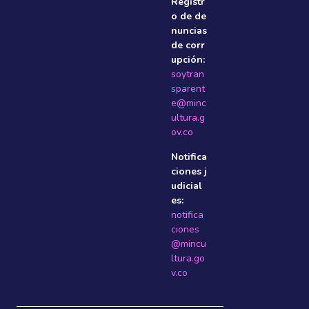
Registr
o de de
nuncias
de corr
upción:
soytran
sparent
e@minc
ultura.g
ov.co
Notifica
ciones j
udicial
es:
notifica
ciones
@mincu
ltura.go
v.co