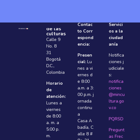
Ministerio
Contac
Servici
de las
to Corr
os a la
culturas
espond
ciudad
Calle 9
encia:
anía
No. 8
31
Presen
Notifica
Bogotá
cial:
Lu
ciones j
D.C.,
nes a vi
udiciale
Colombia
ernes d
s:
e 8:00
notifica
Horario
a.m. a 3:
ciones
de
00 p.m. j
@mincu
atención:
ornada
ltura.go
Lunes a
continu
v.co
viernes
a
de 8:00
PQRSD
Casa A
a. m. a
badí­a, C
5:00 p.
Pregunt
alle 8 #
m.
as Frec