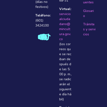
8a-31
(días no
uentes
festivos)
Virtual:
Glosari
servicio
Teléfono:
o
alciuda
(601)
dano@
Trámite
3424100
mincult
s y servi
ura.gov.
cios
co
(los cor
reos qu
e se rec
iban de
spués d
e las 5:
00 p. m.,
se radic
arán el
siguient
e dí­a há
bil)