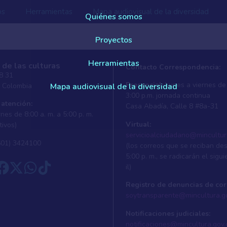
os
Herramientas
Mapa audiovisual de la diversidad
Quiénes somos
Proyectos
Herramientas
 de las culturas
Contacto Correspondencia:
 8 31
Presencial:
Lunes a viernes de 
, Colombia
Mapa audiovisual de la diversidad
3:00 p.m. jornada continua
 atención:
Casa Abadí­a, Calle 8 #8a-31
nes de 8:00 a. m. a 5:00 p. m.
Virtual:
tivos)
servicioalciudadano@mincultur
601) 3424100
(los correos que se reciban de
5:00 p. m., se radicarán el sigui
il)
Registro de denuncias de cor
soytransparente@mincultura.g
Notificaciones judiciales:
notificaciones@mincultura.gov.