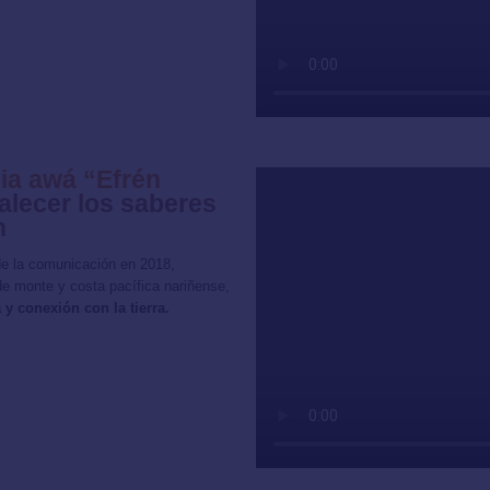
ia awá “Efrén
alecer los saberes
n
 de la comunicación en 2018,
de monte y costa pacífica nariñense,
 y conexión con la tierra.