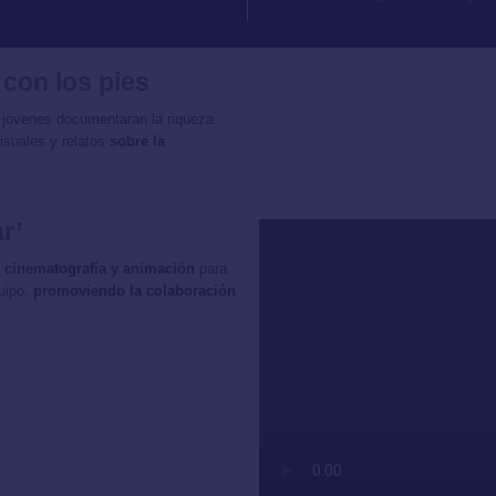
 con los pies
 jóvenes documentaran la riqueza
isuales y relatos
sobre la
r’
ía, cinematografía y animación
para
quipo,
promoviendo la colaboración