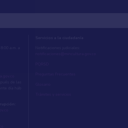
Servicios a la ciudadanía
8:00 a.m. a
Notificaciones judiciales:
notificaciones@mincultura.gov.co
PQRSD
Preguntas Frecuentes
a.gov.co
spués de las
Glosario
ente dí­a háb
Trámites y servicios
rupción:
ov.co
co