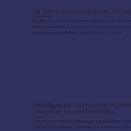
La tierra de mis abuelos, un l
Catatumbo
En 2022
, jóvenes del Catatumbo exploraron sus raíces
me
talleres narrativos,
fomentando un sentido de pertenenc
lugar de oportunidades
y esperanza para su futuro.
Ombligadas:
narrativas trans
conectan con el territorio
Chocó
Este proyecto
fortaleció liderazgos y habilidades creat
creando una plataforma transmedia como herramienta de r