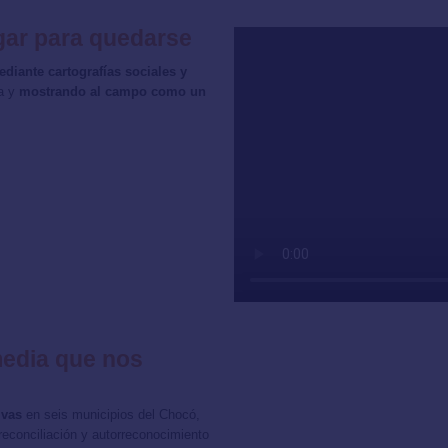
ugar para quedarse
diante cartografías sociales y
ia y
mostrando al campo como un
media que nos
ivas
en seis municipios del Chocó,
econciliación y autorreconocimiento