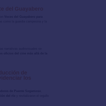
te del Guayabero
ron
Voces del Guayabero para
as como la guardia campesina y la
las narrativas audiovisuales se
os oficios del cine más allá de la
ducción de
idenciar los
cadores de Puente Sogamoso
,
ión del río
y revitalizaron el orgullo