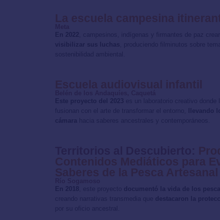
La escuela campesina itineran
Meta
En 2022
, campesinos, indígenas y firmantes de paz crea
visibilizar sus luchas
, produciendo filminutos sobre tem
sostenibilidad ambiental.
Escuela audiovisual infantil
Belén de los Andaquíes, Caquetá
Este proyecto del 2023
es un laboratorio creativo donde 
fusionan con el arte de transformar el entorno,
llevando l
cámara
hacia saberes ancestrales y contemporáneos.
Territorios al Descubierto:
Pro
Contenidos Mediáticos para Ev
Saberes de la Pesca Artesanal
Río Sogamoso
En 2018
, este proyecto
documentó la vida de los pes
creando narrativas transmedia que
destacaron la protecc
por su oficio ancestral.