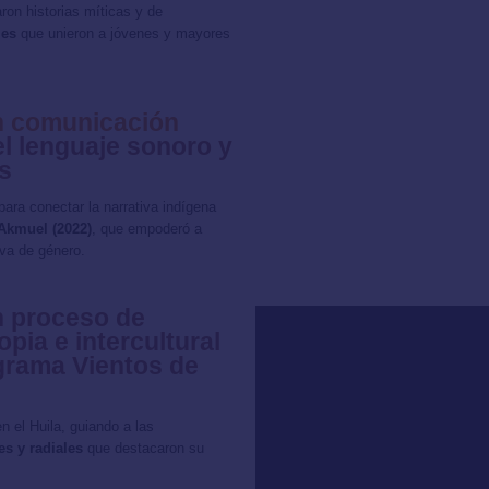
on historias míticas y de
les
que unieron a jóvenes y mayores
en comunicación
l lenguaje sonoro y
s
 para conectar la narrativa indígena
Akmuel (2022)
, que empoderó a
iva de género.
n proceso de
pia e intercultural
ograma Vientos de
n el Huila, guiando a las
s y radiales
que destacaron su