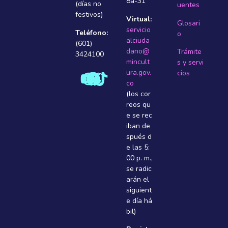
8a-31
(días no
uentes
festivos)
Virtual:
Glosari
servicio
Teléfono:
o
alciuda
(601)
dano@
Trámite
3424100
mincult
s y servi
ura.gov.
cios
co
(los cor
reos qu
e se rec
iban de
spués d
e las 5:
00 p. m.,
se radic
arán el
siguient
e dí­a há
bil)