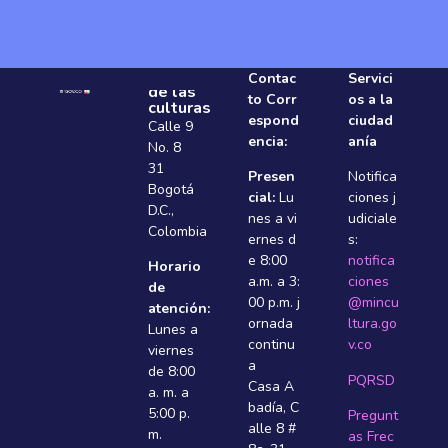
Ministerio
Contac
Servici
de las
to Corr
os a la
culturas
espond
ciudad
Calle 9
encia:
anía
No. 8
31
Presen
Notifica
Bogotá
cial:
Lu
ciones j
D.C.,
nes a vi
udiciale
Colombia
ernes d
s:
e 8:00
notifica
Horario
a.m. a 3:
ciones
de
00 p.m. j
@mincu
atención:
ornada
ltura.go
Lunes a
continu
v.co
viernes
a
de 8:00
PQRSD
Casa A
a. m. a
badí­a, C
5:00 p.
Pregunt
alle 8 #
m.
as Frec