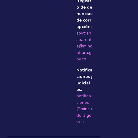
Registr
o de de
nuncias
de corr
upción:
soytran
sparent
e@minc
ultura.g
ov.co
Notifica
ciones j
udicial
es:
notifica
ciones
@mincu
ltura.go
v.co