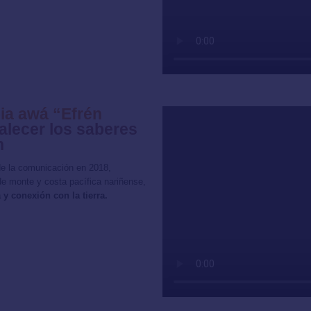
ia awá “Efrén
alecer los saberes
n
 de la comunicación en 2018,
de monte y costa pacífica nariñense,
 y conexión con la tierra.