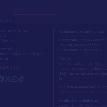
ersidad
 de las culturas
Contacto Correspondencia:
 8 31
Presencial:
Lunes a viernes de 
, Colombia
ersidad
3:00 p.m. jornada continua
 atención:
Casa Abadí­a, Calle 8 #8a-31
nes de 8:00 a. m. a 5:00 p. m.
Virtual:
tivos)
servicioalciudadano@mincultur
601) 3424100
(los correos que se reciban de
5:00 p. m., se radicarán el sigui
il)
Registro de denuncias de cor
soytransparente@mincultura.g
Notificaciones judiciales:
notificaciones@mincultura.gov.