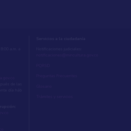
Servicios a la ciudadanía
8:00 a.m. a
Notificaciones judiciales:
notificaciones@mincultura.gov.co
PQRSD
Preguntas Frecuentes
a.gov.co
spués de las
Glosario
ente dí­a háb
Trámites y servicios
rupción:
ov.co
co