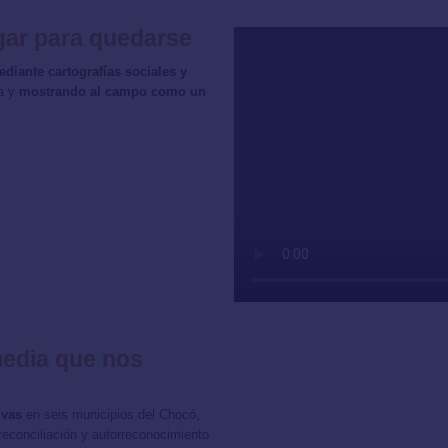
ugar para quedarse
diante cartografías sociales y
ia y
mostrando al campo como un
media que nos
ivas
en seis municipios del Chocó,
econciliación y autorreconocimiento