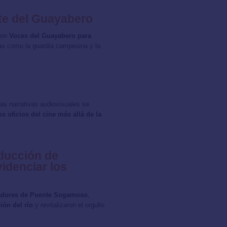
te del Guayabero
ron
Voces del Guayabero para
as como la guardia campesina y la
las narrativas audiovisuales se
os oficios del cine más allá de la
ducción de
idenciar los
cadores de Puente Sogamoso
,
ión del río
y revitalizaron el orgullo