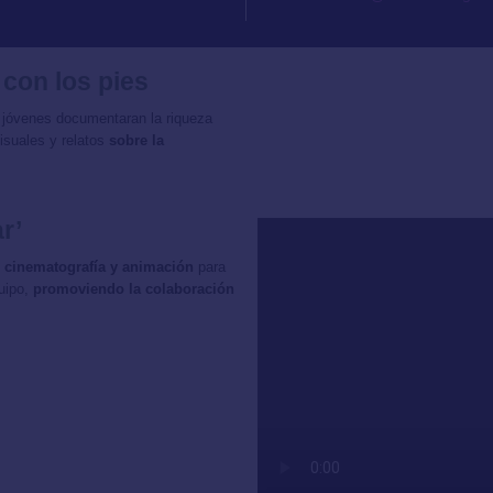
 con los pies
 jóvenes documentaran la riqueza
isuales y relatos
sobre la
r’
ía, cinematografía y animación
para
quipo,
promoviendo la colaboración