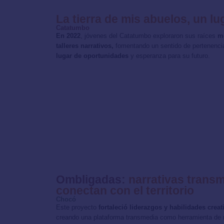
La tierra de mis abuelos, un l
Catatumbo
En 2022
, jóvenes del Catatumbo exploraron sus raíces
me
talleres narrativos,
fomentando un sentido de pertenenc
lugar de oportunidades
y esperanza para su futuro.
Ombligadas:
narrativas trans
conectan con el territorio
Chocó
Este proyecto
fortaleció liderazgos y habilidades creat
creando una plataforma transmedia como herramienta de r