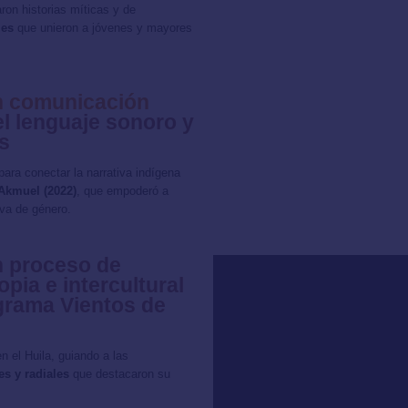
on historias míticas y de
les
que unieron a jóvenes y mayores
en comunicación
l lenguaje sonoro y
s
 para conectar la narrativa indígena
Akmuel (2022)
, que empoderó a
iva de género.
n proceso de
pia e intercultural
ograma Vientos de
n el Huila, guiando a las
s y radiales
que destacaron su