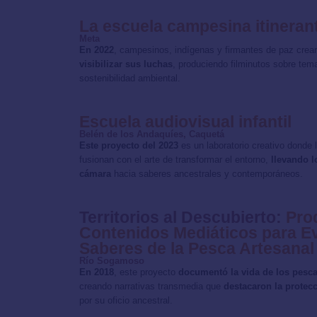
La escuela campesina itineran
Meta
En 2022
, campesinos, indígenas y firmantes de paz crea
visibilizar sus luchas
, produciendo filminutos sobre tem
sostenibilidad ambiental.
Escuela audiovisual infantil
Belén de los Andaquíes, Caquetá
Este proyecto del 2023
es un laboratorio creativo donde 
fusionan con el arte de transformar el entorno,
llevando l
cámara
hacia saberes ancestrales y contemporáneos.
Territorios al Descubierto:
Pro
Contenidos Mediáticos para Ev
Saberes de la Pesca Artesanal
Río Sogamoso
En 2018
, este proyecto
documentó la vida de los pes
creando narrativas transmedia que
destacaron la protecc
por su oficio ancestral.