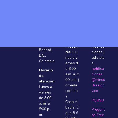
Ministerio
Contac
Servici
de las
to Corr
os a la
culturas
espond
ciudad
Calle 9
encia:
anía
No. 8
31
Presen
Notifica
Bogotá
cial:
Lu
ciones j
D.C.,
nes a vi
udiciale
Colombia
ernes d
s:
e 8:00
notifica
Horario
a.m. a 3:
ciones
de
00 p.m. j
@mincu
atención:
ornada
ltura.go
Lunes a
continu
v.co
viernes
a
de 8:00
PQRSD
Casa A
a. m. a
badí­a, C
5:00 p.
Pregunt
alle 8 #
m.
as Frec