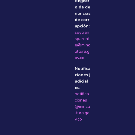
Registr
o de de
nuncias
de corr
upción:
soytran
sparent
e@minc
ultura.g
ov.co
Notifica
ciones j
udicial
es:
notifica
ciones
@mincu
ltura.go
v.co