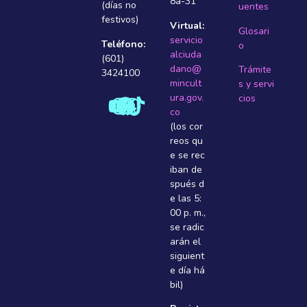
8a-31
(días no
uentes
festivos)
Virtual:
Glosari
servicio
Teléfono:
o
alciuda
(601)
dano@
Trámite
3424100
mincult
s y servi
ura.gov.
cios
co
(los cor
reos qu
e se rec
iban de
spués d
e las 5:
00 p. m.,
se radic
arán el
siguient
e dí­a há
bil)