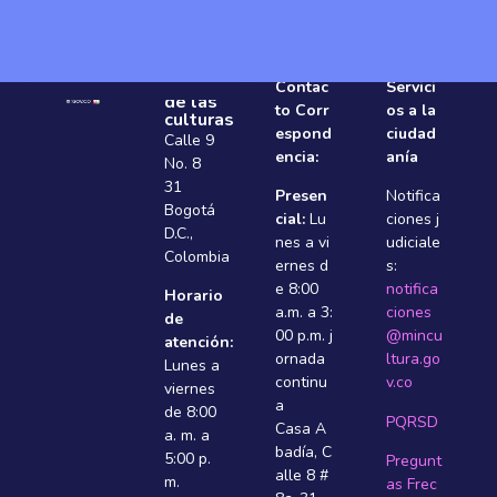
Ministerio
Contac
Servici
de las
to Corr
os a la
culturas
espond
ciudad
Calle 9
encia:
anía
No. 8
31
Presen
Notifica
Bogotá
cial:
Lu
ciones j
D.C.,
nes a vi
udiciale
Colombia
ernes d
s:
e 8:00
notifica
Horario
a.m. a 3:
ciones
de
00 p.m. j
@mincu
atención:
ornada
ltura.go
Lunes a
continu
v.co
viernes
a
de 8:00
PQRSD
Casa A
a. m. a
badí­a, C
5:00 p.
Pregunt
alle 8 #
m.
as Frec