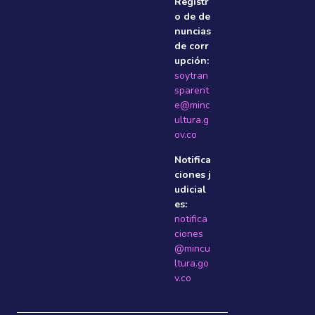
Registr
o de de
nuncias
de corr
upción:
soytran
sparent
e@minc
ultura.g
ov.co
Notifica
ciones j
udicial
es:
notifica
ciones
@mincu
ltura.go
v.co