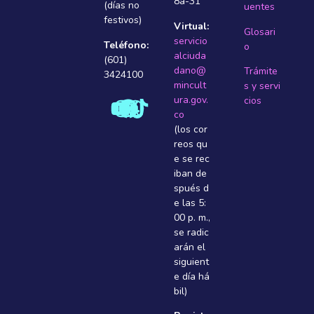
8a-31
(días no
uentes
festivos)
Virtual:
Glosari
servicio
Teléfono:
o
alciuda
(601)
dano@
Trámite
3424100
mincult
s y servi
ura.gov.
cios
co
(los cor
reos qu
e se rec
iban de
spués d
e las 5:
00 p. m.,
se radic
arán el
siguient
e dí­a há
bil)