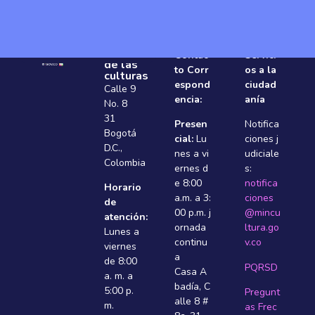
Ministerio
Contac
Servici
de las
to Corr
os a la
culturas
espond
ciudad
Calle 9
encia:
anía
No. 8
31
Presen
Notifica
Bogotá
cial:
Lu
ciones j
D.C.,
nes a vi
udiciale
Colombia
ernes d
s:
e 8:00
notifica
Horario
a.m. a 3:
ciones
de
00 p.m. j
@mincu
atención:
ornada
ltura.go
Lunes a
continu
v.co
viernes
a
de 8:00
PQRSD
Casa A
a. m. a
badí­a, C
5:00 p.
Pregunt
alle 8 #
m.
as Frec