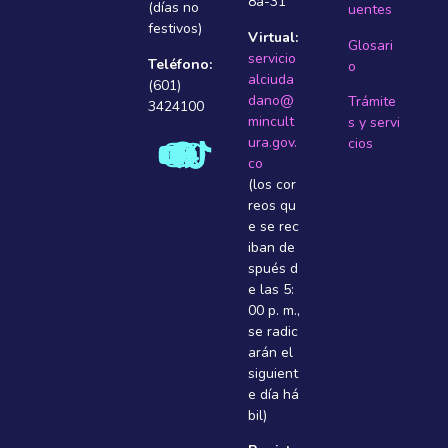
8a-31
(días no
uentes
festivos)
Virtual:
Glosari
servicio
Teléfono:
o
alciuda
(601)
dano@
Trámite
3424100
mincult
s y servi
ura.gov.
cios
co
(los cor
reos qu
e se rec
iban de
spués d
e las 5:
00 p. m.,
se radic
arán el
siguient
e dí­a há
bil)