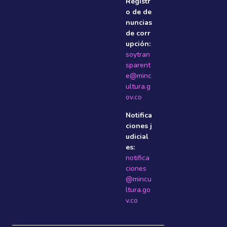
Registr
o de de
nuncias
de corr
upción:
soytran
sparent
e@minc
ultura.g
ov.co
Notifica
ciones j
udicial
es:
notifica
ciones
@mincu
ltura.go
v.co