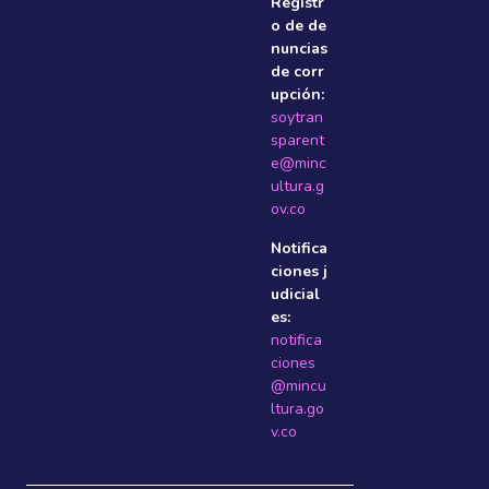
Registr
o de de
nuncias
de corr
upción:
soytran
sparent
e@minc
ultura.g
ov.co
Notifica
ciones j
udicial
es:
notifica
ciones
@mincu
ltura.go
v.co