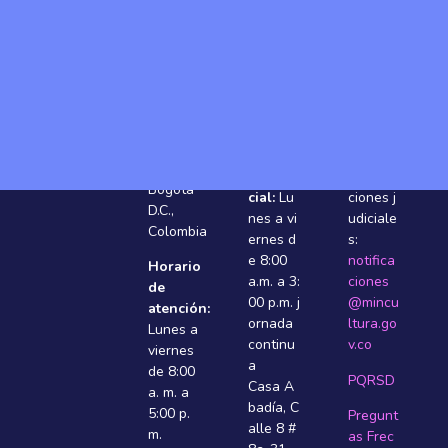
Ministerio
Contac
Servici
de las
to Corr
os a la
culturas
espond
ciudad
Calle 9
encia:
anía
No. 8
31
Presen
Notifica
Bogotá
cial:
Lu
ciones j
D.C.,
nes a vi
udiciale
Colombia
ernes d
s:
e 8:00
notifica
Horario
a.m. a 3:
ciones
de
00 p.m. j
@mincu
atención:
ornada
ltura.go
Lunes a
continu
v.co
viernes
a
de 8:00
PQRSD
Casa A
a. m. a
badí­a, C
5:00 p.
Pregunt
alle 8 #
m.
as Frec