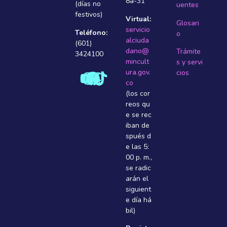
8a-31
(días no
uentes
festivos)
Virtual:
Glosari
servicio
Teléfono:
o
alciuda
(601)
dano@
Trámite
3424100
mincult
s y servi
ura.gov.
cios
co
(los cor
reos qu
e se rec
iban de
spués d
e las 5:
00 p. m.,
se radic
arán el
siguient
e dí­a há
bil)