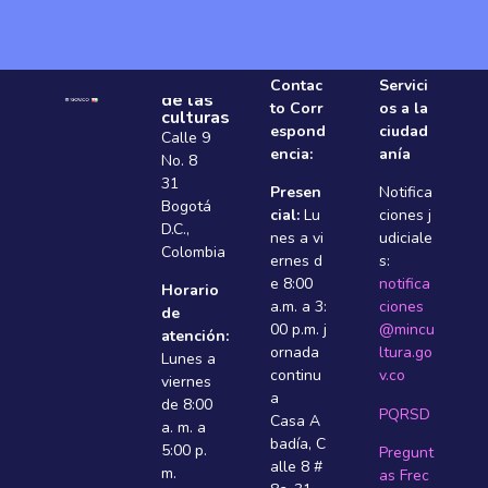
Ministerio
Contac
Servici
de las
to Corr
os a la
culturas
espond
ciudad
Calle 9
encia:
anía
No. 8
31
Presen
Notifica
Bogotá
cial:
Lu
ciones j
D.C.,
nes a vi
udiciale
Colombia
ernes d
s:
e 8:00
notifica
Horario
a.m. a 3:
ciones
de
00 p.m. j
@mincu
atención:
ornada
ltura.go
Lunes a
continu
v.co
viernes
a
de 8:00
PQRSD
Casa A
a. m. a
badí­a, C
5:00 p.
Pregunt
alle 8 #
m.
as Frec