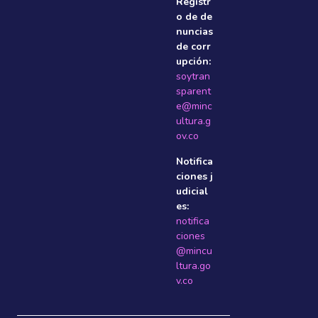
Registr
o de de
nuncias
de corr
upción:
soytran
sparent
e@minc
ultura.g
ov.co
Notifica
ciones j
udicial
es:
notifica
ciones
@mincu
ltura.go
v.co