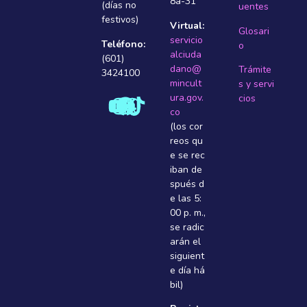
8a-31
(días no
uentes
festivos)
Virtual:
Glosari
servicio
Teléfono:
o
alciuda
(601)
dano@
Trámite
3424100
mincult
s y servi
ura.gov.
cios
co
(los cor
reos qu
e se rec
iban de
spués d
e las 5:
00 p. m.,
se radic
arán el
siguient
e dí­a há
bil)