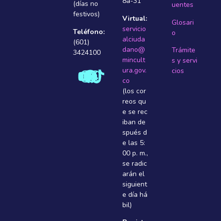
8a-31
(días no
uentes
festivos)
Virtual:
Glosari
servicio
Teléfono:
o
alciuda
(601)
dano@
Trámite
3424100
mincult
s y servi
ura.gov.
cios
co
(los cor
reos qu
e se rec
iban de
spués d
e las 5:
00 p. m.,
se radic
arán el
siguient
e dí­a há
bil)