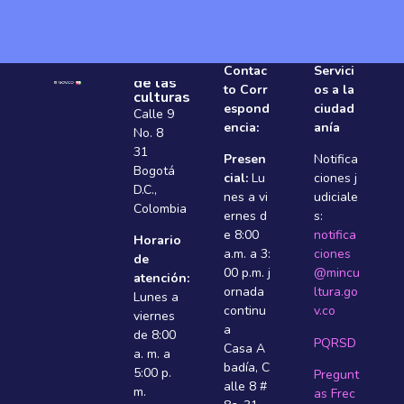
Ministerio
Contac
Servici
de las
to Corr
os a la
culturas
espond
ciudad
Calle 9
encia:
anía
No. 8
31
Presen
Notifica
Bogotá
cial:
Lu
ciones j
D.C.,
nes a vi
udiciale
Colombia
ernes d
s:
e 8:00
notifica
Horario
a.m. a 3:
ciones
de
00 p.m. j
@mincu
atención:
ornada
ltura.go
Lunes a
continu
v.co
viernes
a
de 8:00
PQRSD
Casa A
a. m. a
badí­a, C
5:00 p.
Pregunt
alle 8 #
m.
as Frec