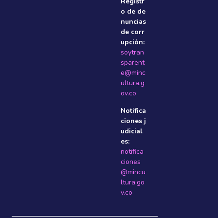
Registr
o de de
nuncias
de corr
upción:
soytran
sparent
e@minc
ultura.g
ov.co
Notifica
ciones j
udicial
es:
notifica
ciones
@mincu
ltura.go
v.co