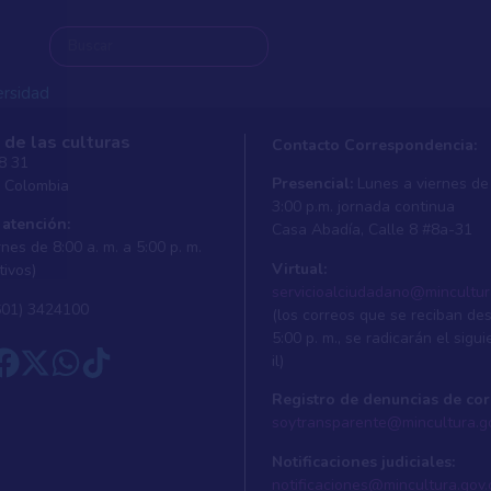
ersidad
 de las culturas
Contacto Correspondencia:
 8 31
Presencial:
Lunes a viernes de 
, Colombia
ersidad
3:00 p.m. jornada continua
 atención:
Casa Abadí­a, Calle 8 #8a-31
nes de 8:00 a. m. a 5:00 p. m.
Virtual:
tivos)
servicioalciudadano@mincultur
601) 3424100
(los correos que se reciban de
5:00 p. m., se radicarán el sigui
il)
Registro de denuncias de cor
soytransparente@mincultura.g
Notificaciones judiciales:
notificaciones@mincultura.gov.