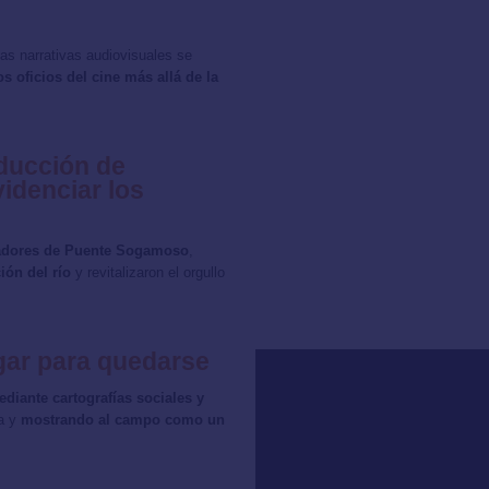
las narrativas audiovisuales se
os oficios del cine más allá de la
ducción de
idenciar los
cadores de Puente Sogamoso
,
ión del río
y revitalizaron el orgullo
ugar para quedarse
diante cartografías sociales y
ia y
mostrando al campo como un