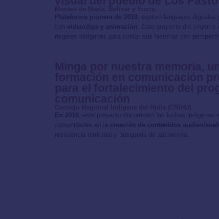
visual del pueblo de Los Pasto
Montes de María, Bolívar y Sucre.
Plataforma pionera de 2019
, exploró lenguajes digitales
con
videoclips y animación
. Este proyecto dio origen a
mujeres indígenas para contar sus historias con perspect
Minga por nuestra memoria, u
formación en comunicación pro
para el fortalecimiento del pr
comunicación
Consejo Regional Indígena del Huila (CRIHU)
En 2018
, este proyecto documentó las luchas indígenas e
comunidades en la
creación de contenidos audiovisuale
resistencia territorial y búsqueda de autonomía.