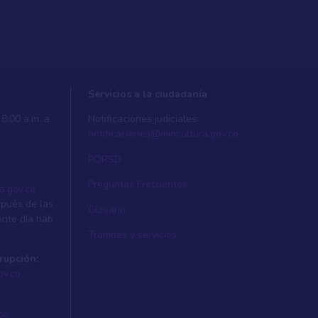
Servicios a la ciudadanía
8:00 a.m. a
Notificaciones judiciales:
notificaciones@mincultura.gov.co
PQRSD
Preguntas Frecuentes
a.gov.co
spués de las
Glosario
ente dí­a háb
Trámites y servicios
rupción:
ov.co
co