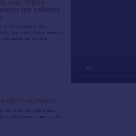
ia awá “Efrén
alecer los saberes
n
 de la comunicación en 2018,
de monte y costa pacífica nariñense,
 y conexión con la tierra.
te del Guayabero
ron
Voces del Guayabero para
as como la guardia campesina y la