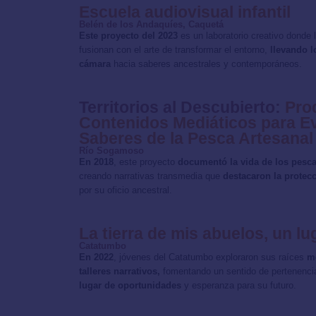
Escuela audiovisual infantil
Belén de los Andaquíes, Caquetá
Este proyecto del 2023
es un laboratorio creativo donde 
fusionan con el arte de transformar el entorno,
llevando l
cámara
hacia saberes ancestrales y contemporáneos.
Territorios al Descubierto:
Pro
Contenidos Mediáticos para Ev
Saberes de la Pesca Artesanal
Río Sogamoso
En 2018
, este proyecto
documentó la vida de los pes
creando narrativas transmedia que
destacaron la protecc
por su oficio ancestral.
La tierra de mis abuelos, un l
Catatumbo
En 2022
, jóvenes del Catatumbo exploraron sus raíces
me
talleres narrativos,
fomentando un sentido de pertenenc
lugar de oportunidades
y esperanza para su futuro.