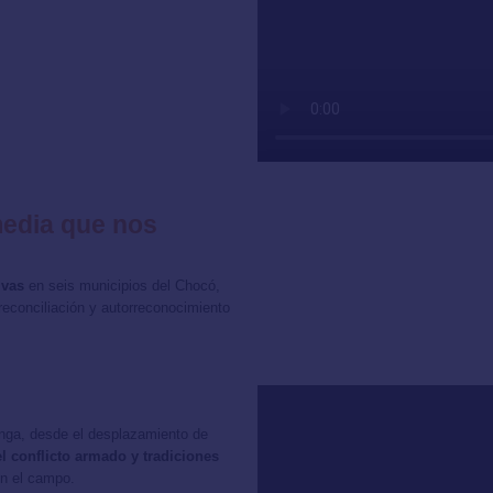
media que nos
ivas
en seis municipios del Chocó,
econciliación y autorreconocimiento
onga, desde el desplazamiento de
l conflicto armado y tradiciones
en el campo.