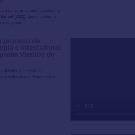
s
 para conectar la narrativa indígena
Akmuel (2022)
, que empoderó a
iva de género.
n proceso de
pia e intercultural
ograma Vientos de
n el Huila, guiando a las
s y radiales
que destacaron su