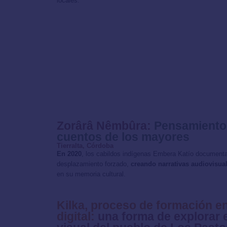
locales.
Zorârâ Nêmbûra:
Pensamiento 
cuentos de los mayores
Tierralta, Córdoba
En 2020
, los cabildos indígenas Embera Katío documentar
desplazamiento forzado,
creando narrativas audiovisua
en su memoria cultural.
Kilka, proceso de formación 
digital:
una forma de explorar e