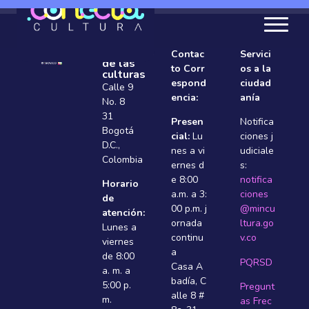
Ministerio
Contac
Servici
de las
to Corr
os a la
culturas
espond
ciudad
Calle 9
encia:
anía
No. 8
31
Presen
Notifica
Bogotá
cial:
Lu
ciones j
D.C.,
nes a vi
udiciale
Colombia
ernes d
s:
e 8:00
notifica
Horario
a.m. a 3:
ciones
de
00 p.m. j
@mincu
atención:
ornada
ltura.go
Lunes a
continu
v.co
viernes
a
de 8:00
PQRSD
Casa A
a. m. a
badí­a, C
5:00 p.
Pregunt
alle 8 #
m.
as Frec