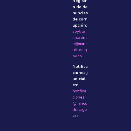
Registr
o de de
nuncias
de corr
upción:
soytran
sparent
e@minc
ultura.g
ov.co
Notifica
ciones j
udicial
es:
notifica
ciones
@mincu
ltura.go
v.co