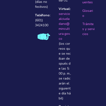
8a-31
(días no
uentes
festivos)
Virtual:
Glosari
servicio
Teléfono:
o
alciuda
(601)
dano@
Trámite
3424100
mincult
s y servi
ura.gov.
cios
co
(los cor
reos qu
e se rec
iban de
spués d
e las 5:
00 p. m.,
se radic
arán el
siguient
e dí­a há
bil)