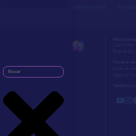
Quiénes somos
Proyect
Ministerio
Calle 9 No.
Bogotá D.C.
Horario de
Lunes a vier
(días no fes
Teléfono:
(