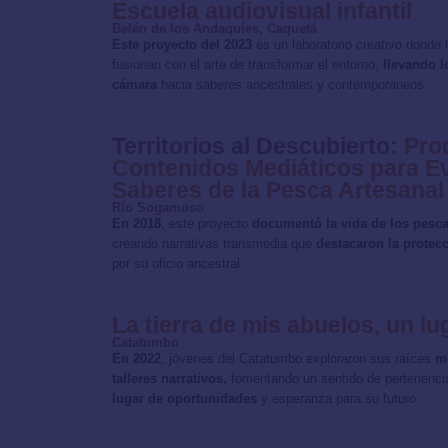
Escuela audiovisual infantil
Belén de los Andaquíes, Caquetá
Este proyecto del 2023
es un laboratorio creativo donde 
fusionan con el arte de transformar el entorno,
llevando l
cámara
hacia saberes ancestrales y contemporáneos.
Territorios al Descubierto:
Pro
Contenidos Mediáticos para Ev
Saberes de la Pesca Artesanal
Río Sogamoso
En 2018
, este proyecto
documentó la vida de los pes
creando narrativas transmedia que
destacaron la protecc
por su oficio ancestral.
La tierra de mis abuelos, un l
Catatumbo
En 2022
, jóvenes del Catatumbo exploraron sus raíces
me
talleres narrativos,
fomentando un sentido de pertenenc
lugar de oportunidades
y esperanza para su futuro.