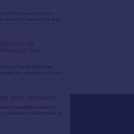
las narrativas audiovisuales se
os oficios del cine más allá de la
ducción de
idenciar los
cadores de Puente Sogamoso
,
ión del río
y revitalizaron el orgullo
ugar para quedarse
diante cartografías sociales y
ia y
mostrando al campo como un