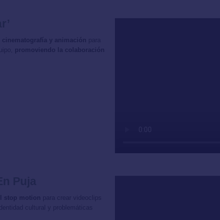
r’
ía, cinematografía y animación
para
quipo,
promoviendo la colaboración
En Puja
l stop motion
para crear videoclips
entidad cultural y problemáticas