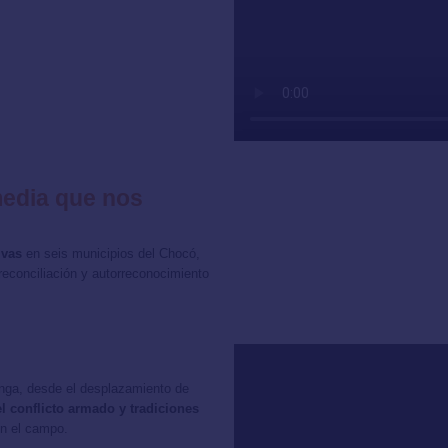
media que nos
ivas
en seis municipios del Chocó,
econciliación y autorreconocimiento
onga, desde el desplazamiento de
l conflicto armado y tradiciones
en el campo.