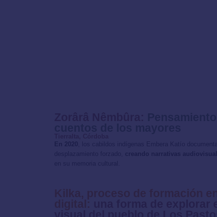
Zorârâ Nêmbûra:
Pensamiento 
cuentos de los mayores
Tierralta, Córdoba
En 2020
, los cabildos indígenas Embera Katío documentar
desplazamiento forzado,
creando narrativas audiovisua
en su memoria cultural.
Kilka, proceso de formación 
digital:
una forma de explorar e
visual del pueblo de Los Pasto