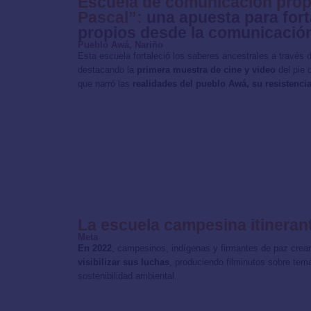
Escuela de comunicación prop
Pascal”:
una apuesta para fort
propios desde la comunicació
Pueblo Awá, Nariño
Esta escuela fortaleció los saberes ancestrales a través
destacando la
primera muestra de cine y video
del pie 
que narró las
realidades del pueblo Awá, su resistencia
La escuela campesina itineran
Meta
En 2022
, campesinos, indígenas y firmantes de paz crea
visibilizar sus luchas
, produciendo filminutos sobre tem
sostenibilidad ambiental.