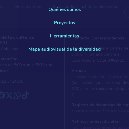
os
Herramientas
Mapa audiovisual de la diversidad
Quiénes somos
Proyectos
Herramientas
 de las culturas
Contacto Correspondencia:
 8 31
Presencial:
Lunes a viernes de 
, Colombia
Mapa audiovisual de la diversidad
3:00 p.m. jornada continua
 atención:
Casa Abadí­a, Calle 8 #8a-31
nes de 8:00 a. m. a 5:00 p. m.
Virtual:
tivos)
servicioalciudadano@mincultur
601) 3424100
(los correos que se reciban de
5:00 p. m., se radicarán el sigui
il)
Registro de denuncias de cor
soytransparente@mincultura.g
Notificaciones judiciales:
notificaciones@mincultura.gov.