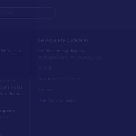
Servicios a la ciudadanía
8:00 a.m. a
Notificaciones judiciales:
notificaciones@mincultura.gov.co
PQRSD
Preguntas Frecuentes
a.gov.co
spués de las
Glosario
ente dí­a háb
Trámites y servicios
rupción:
ov.co
co