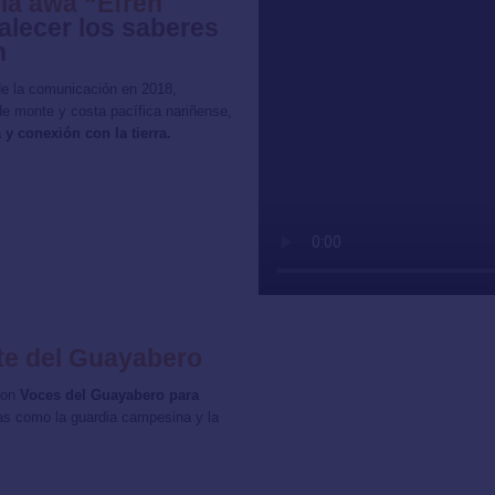
ia awá “Efrén
alecer los saberes
n
 de la comunicación en 2018,
de monte y costa pacífica nariñense,
 y conexión con la tierra.
te del Guayabero
ron
Voces del Guayabero para
as como la guardia campesina y la