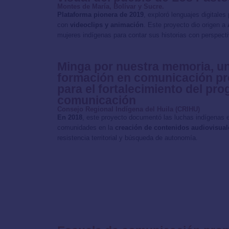
Montes de María, Bolívar y Sucre.
Plataforma pionera de 2019
, exploró lenguajes digitales
con
videoclips y animación
. Este proyecto dio origen a
mujeres indígenas para contar sus historias con perspect
Minga por nuestra memoria, u
formación en comunicación pro
para el fortalecimiento del pr
comunicación
Consejo Regional Indígena del Huila (CRIHU)
En 2018
, este proyecto documentó las luchas indígenas e
comunidades en la
creación de contenidos audiovisuale
resistencia territorial y búsqueda de autonomía.