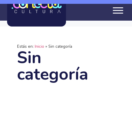
Estás en:
Inicio
»
Sin categoría
Sin
categoría