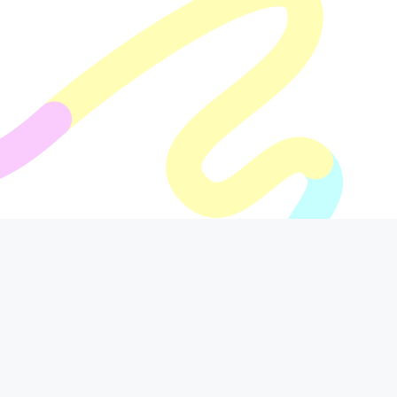
Ministerio
Contac
Servici
de las
to Corr
os a la
culturas
espond
ciudad
Calle 9