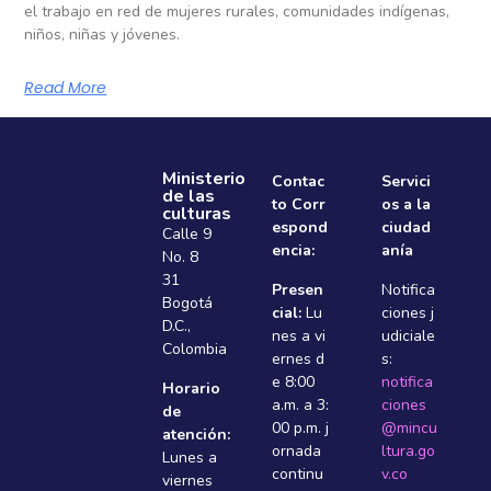
el trabajo en red de mujeres rurales, comunidades indígenas,
niños, niñas y jóvenes.
Read More
Ministerio
Contac
Servici
de las
to Corr
os a la
culturas
espond
ciudad
Calle 9
encia:
anía
No. 8
31
Presen
Notifica
Bogotá
cial:
Lu
ciones j
D.C.,
nes a vi
udiciale
Colombia
ernes d
s:
e 8:00
notifica
Horario
a.m. a 3:
ciones
de
00 p.m. j
@mincu
atención:
ornada
ltura.go
Lunes a
continu
v.co
viernes