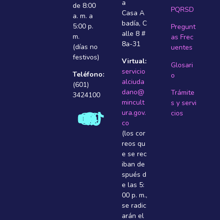
a
de 8:00
PQRSD
Casa A
a. m. a
badí­a, C
5:00 p.
Pregunt
alle 8 #
m.
as Frec
8a-31
(días no
uentes
festivos)
Virtual:
Glosari
servicio
Teléfono:
o
alciuda
(601)
dano@
Trámite
3424100
mincult
s y servi
ura.gov.
cios
co
(los cor
reos qu
e se rec
iban de
spués d
e las 5:
00 p. m.,
se radic
arán el