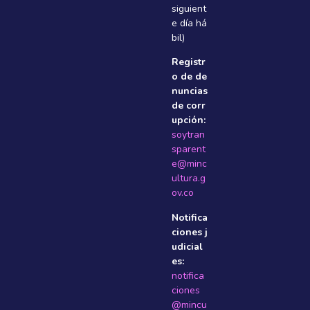
siguient
e dí­a há
bil)
Registr
o de de
nuncias
de corr
upción:
soytran
sparent
e@minc
ultura.g
ov.co
Notifica
ciones j
udicial
es:
notifica
ciones
@mincu